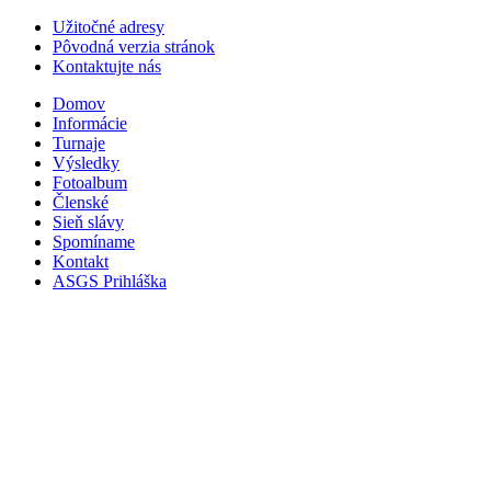
Užitočné adresy
Pôvodná verzia stránok
Kontaktujte nás
Domov
Informácie
Turnaje
Výsledky
Fotoalbum
Členské
Sieň slávy
Spomíname
Kontakt
ASGS Prihláška