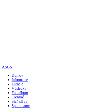
ASGS
Domov
Informácie
Turnaje
Výsledky
Fotoalbum
Členské
Sieň slávy
Spomíname