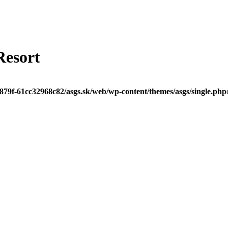
Resort
-879f-61cc32968c82/asgs.sk/web/wp-content/themes/asgs/single.php