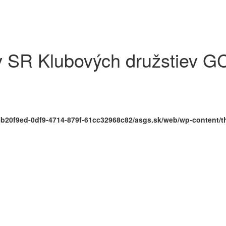
v SR Klubových družstiev G
/6b20f9ed-0df9-4714-879f-61cc32968c82/asgs.sk/web/wp-content/