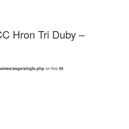
CC Hron Tri Duby –
themes/asgs/single.php
on line
45