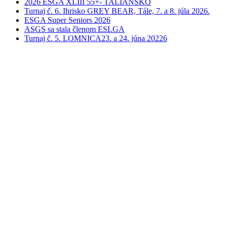
2026 ESGA XLIII 55+- TALIANSKO
Turnaj č. 6. Ihrisko GREY BEAR, Tále, 7. a 8. júla 2026.
ESGA Super Seniors 2026
ASGS sa stala členom ESLGA
Turnaj č. 5. LOMNICA23. a 24. júna 20226