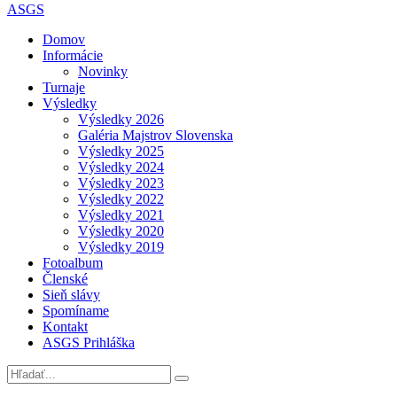
ASGS
Domov
Informácie
Novinky
Turnaje
Výsledky
Výsledky 2026
Galéria Majstrov Slovenska
Výsledky 2025
Výsledky 2024
Výsledky 2023
Výsledky 2022
Výsledky 2021
Výsledky 2020
Výsledky 2019
Fotoalbum
Členské
Sieň slávy
Spomíname
Kontakt
ASGS Prihláška