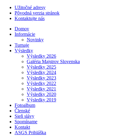
Užitočné adresy
Pôvodná verzia stránok
Kontaktujte nás
Domov
Informácie
Novinky
Turnaje
Výsledky
Výsledky 2026
Galéria Majstrov Slovenska
Výsledky 2025
Výsledky 2024
Výsledky 2023
Výsledky 2022
Výsledky 2021
Výsledky 2020
Výsledky 2019
Fotoalbum
Členské
Sieň slávy
Spomíname
Kontakt
ASGS Prihláška