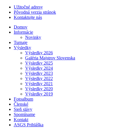
Užitočné adresy
Pôvodná verzia stránok
Kontaktujte nás
Domov
Informácie
Novinky
Turnaje
Výsledky
Výsledky 2026
Galéria Majstrov Slovenska
Výsledky 2025
Výsledky 2024
Výsledky 2023
Výsledky 2022
Výsledky 2021
Výsledky 2020
Výsledky 2019
Fotoalbum
Členské
Sieň slávy
Spomíname
Kontakt
ASGS Prihláška