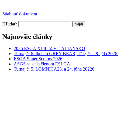
Stiahnuť dokument
Hľadať:
Najnovšie články
2026 ESGA XLIII 55+- TALIANSKO
Turnaj č. 6. Ihrisko GREY BEAR, Tále, 7. a 8. júla 2026.
ESGA Super Seniors 2026
ASGS sa stala členom ESLGA
Turnaj č. 5. LOMNICA23. a 24. júna 20226