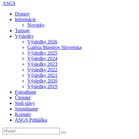
ASGS
Domov
Informácie
Novinky
Turnaje
Výsledky
Výsledky 2026
Galéria Majstrov Slovenska
Výsledky 2025
Výsledky 2024
Výsledky 2023
Výsledky 2022
Výsledky 2021
Výsledky 2020
Výsledky 2019
Fotoalbum
Členské
Sieň slávy
Spomíname
Kontakt
ASGS Prihláška