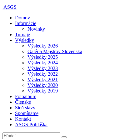
ASGS
Domov
Informácie
Novinky
Turnaje
Výsledky
Výsledky 2026
Galéria Majstrov Slovenska
Výsledky 2025
Výsledky 2024
Výsledky 2023
Výsledky 2022
Výsledky 2021
Výsledky 2020
Výsledky 2019
Fotoalbum
Členské
Sieň slávy
Spomíname
Kontakt
ASGS Prihláška