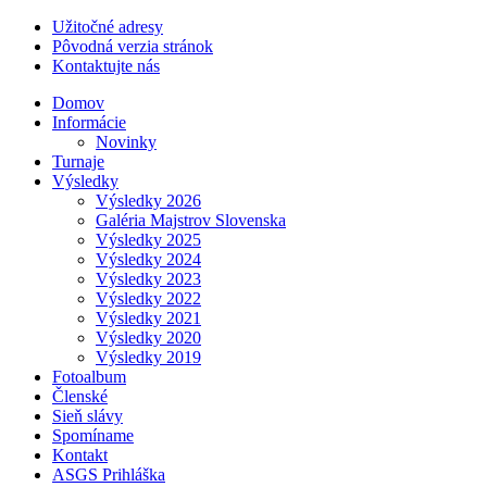
Užitočné adresy
Pôvodná verzia stránok
Kontaktujte nás
Domov
Informácie
Novinky
Turnaje
Výsledky
Výsledky 2026
Galéria Majstrov Slovenska
Výsledky 2025
Výsledky 2024
Výsledky 2023
Výsledky 2022
Výsledky 2021
Výsledky 2020
Výsledky 2019
Fotoalbum
Členské
Sieň slávy
Spomíname
Kontakt
ASGS Prihláška