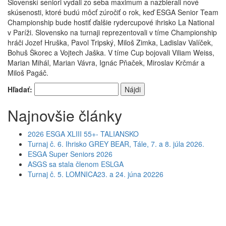
Slovenskí seniori vydali zo seba maximum a nazbierali nové
skúsenosti, ktoré budú môcť zúročiť o rok, keď ESGA Senior Team
Championship bude hostiť ďalšie rydercupové ihrisko La National
v Paríži. Slovensko na turnaji reprezentovali v tíme Championship
hráči Jozef Hruška, Pavol Tripský, Miloš Zimka, Ladislav Valíček,
Bohuš Škorec a Vojtech Jaška. V tíme Cup bojovali Viliam Weiss,
Marian Mihál, Marian Vávra, Ignác Pňaček, Miroslav Krčmár a
Miloš Pagáč.
Hľadať:
Najnovšie články
2026 ESGA XLIII 55+- TALIANSKO
Turnaj č. 6. Ihrisko GREY BEAR, Tále, 7. a 8. júla 2026.
ESGA Super Seniors 2026
ASGS sa stala členom ESLGA
Turnaj č. 5. LOMNICA23. a 24. júna 20226