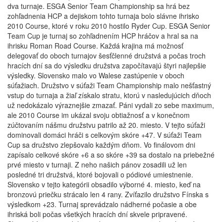
dva turnaje. ESGA Senior Team Championship sa hrá bez
zohľadnenia HCP a dejiskom tohto turnaja bolo slávne ihrisko
2010 Course, ktoré v roku 2010 hostilo Ryder Cup. ESGA Senior
Team Cup je turnaj so zohľadnením HCP hráčov a hral sa na
ihrisku Roman Road Course. Každá krajina má možnosť
delegovať do oboch turnajov šesťčlenné družstvá a počas troch
hracích dní sa do výsledku družstva započítavajú štyri najlepšie
výsledky. Slovensko malo vo Walese zastúpenie v oboch
súťažiach. Družstvo v súťaži Team Championship malo nešťastný
vstup do turnaja a žiaľ získalo stratu, ktorú v nasledujúcich dňoch
už nedokázalo výraznejšie zmazať. Páni vydali zo sebe maximum,
ale 2010 Course im ukázal svoju obtiažnosť a v konečnom
zúčtovaním nášmu družstvu patrilo až 20. miesto. V tejto súťaži
dominovali domáci hráči s celkovým skóre +47. V súťaži Team
Cup sa družstvo zlepšovalo každým dňom. Vo finálovom dni
zapísalo celkové skóre +6 a so skóre +39 sa dostalo na priebežné
prvé miesto v turnaji. Z neho našich pánov zosadili už len
posledné tri družstvá, ktoré bojovali o pódiové umiestnenie.
Slovensko v tejto kategórii obsadilo výborné 4. miesto, keď na
bronzovú priečku strácalo len 4 rany. Zvíťazilo družstvo Fínska s
výsledkom +23. Turnaj sprevádzalo nádherné počasie a obe
ihriská boli počas všetkých hracích dní skvele pripravené.